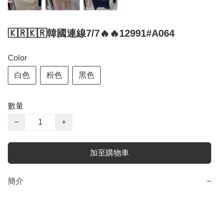
🇰🇷🇰🇷韓國連線7/7🔥🔥12991#A064
Color
白色
粉色
黑色
數量
−
+
加至購物車
簡介
−