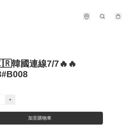
🇰🇷韓國連線7/7🔥🔥
8#B008
+
加至購物車