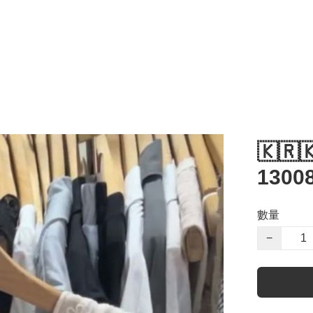
🇰🇷
1300
數量
−