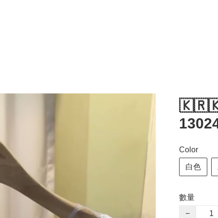
🇰🇷
1302
Color
白色
數量
−