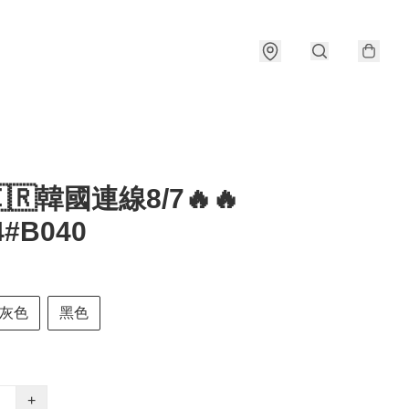
🇰🇷韓國連線8/7🔥🔥
4#B040
灰色
黑色
+