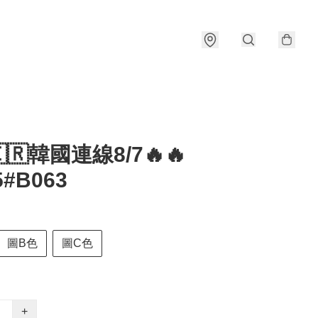
🇰🇷韓國連線8/7🔥🔥
5#B063
圖B色
圖C色
+