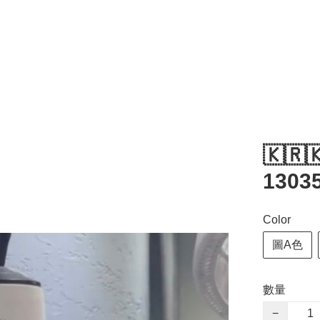
🇰🇷
1303
Color
圖A色
數量
−