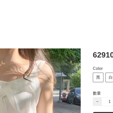
629
Color
黑
白
數量
−