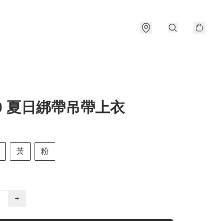
10 夏日綁帶吊帶上衣
黃
粉
+