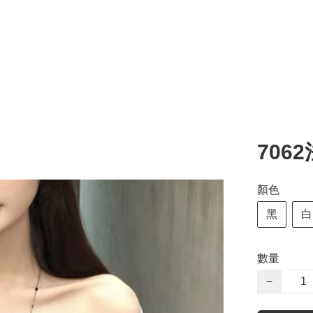
706
顏色
黑
白
數量
−