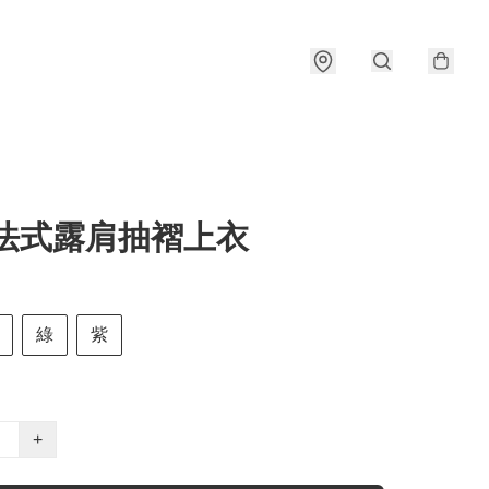
2法式露肩抽褶上衣
綠
紫
+