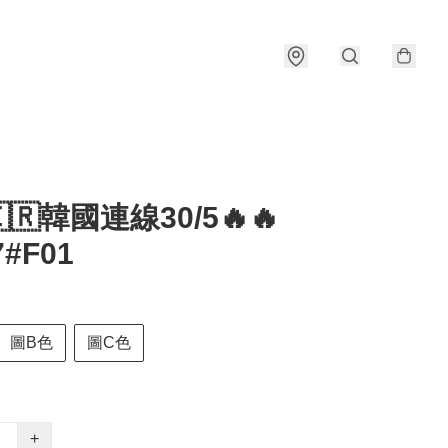
🇰🇷韓國連線30/5🔥🔥
7#F01
圖B色
圖C色
+