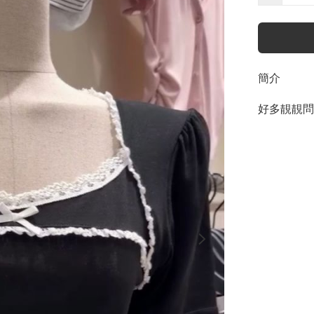
簡介
好多靚靚問