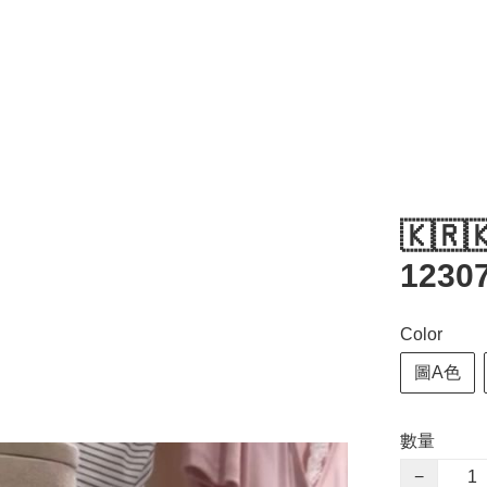
🇰🇷
1230
Color
圖A色
數量
−